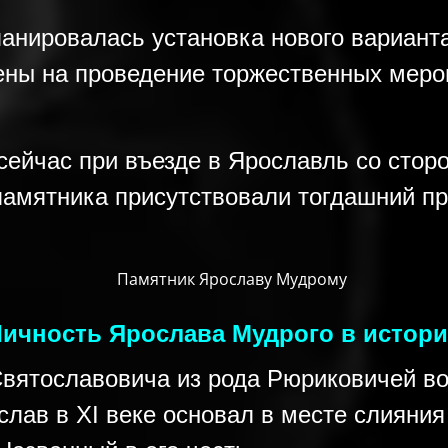
анировалась установка нового вариант
ены на проведение торжественных меро
 сейчас при въезде в Ярославль со сто
 памятника присутствовали тогдашний п
ичность Ярослава Мудрого в истор
вятославовича из рода Рюриковичей во
лав в XI веке основал в месте слияния 