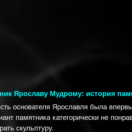
ник Ярославу Мудрому: история пам
есть основателя Ярославля была вперв
риант памятника категорически не понр
рать скульптуру.