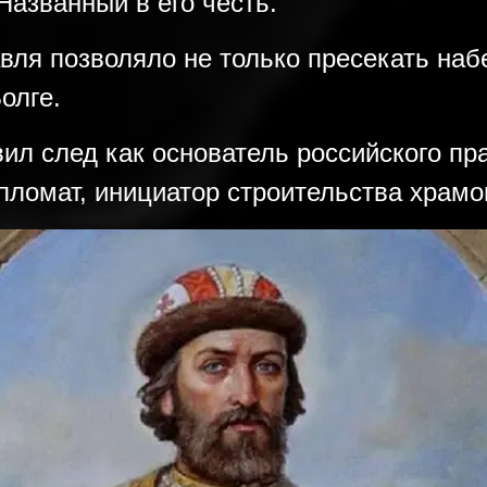
Названный в его честь.
ля позволяло не только пресекать набе
олге.
ил след как основатель российского пра
пломат, инициатор строительства храмо