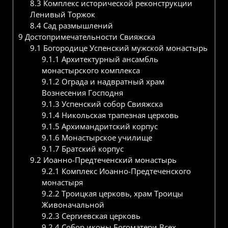
8.3
Комплекс исторической реконструкции
Ленивый Торжок
8.4
Сад размышлений
9
Достопримечательности Свияжска
9.1
Богородице Успенский мужской монастырь
9.1.1
Архитектурный ансамбль
монастырского комплекса
9.1.2
Ограда и надвратный храм
Вознесения Господня
9.1.3
Успенский собор Свияжска
9.1.4
Никольская трапезная церковь
9.1.5
Архимандритский корпус
9.1.6
Монастырское училище
9.1.7
Братский корпус
9.2
Иоанно-Предтеченский монастырь
9.2.1
Комплекс Иоанно-Предтеченского
монастыря
9.2.2
Троицкая церковь, храм Троицы
Живоначальной
9.2.3
Сергиевская церковь
9.2.4
Собор иконы Богоматери Всех